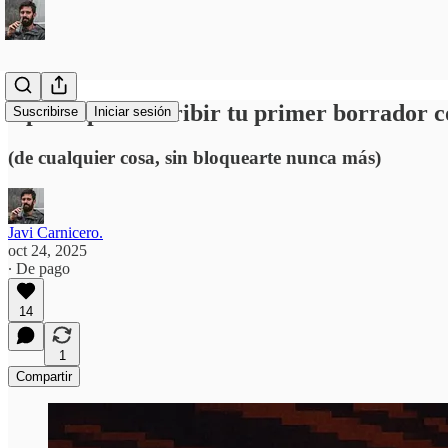
5 pasos para escribir tu primer borrador 
Suscribirse
Iniciar sesión
(de cualquier cosa, sin bloquearte nunca más)
Javi Carnicero.
oct 24, 2025
∙ De pago
14
1
Compartir