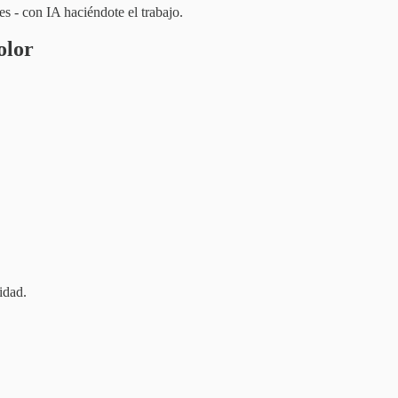
s - con IA haciéndote el trabajo.
olor
idad.