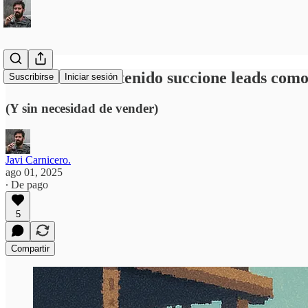
Cómo crear contenido succione leads com
Suscribirse
Iniciar sesión
(Y sin necesidad de vender)
Javi Carnicero.
ago 01, 2025
∙ De pago
5
Compartir