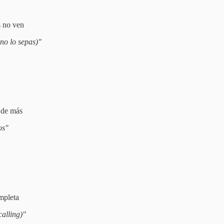
s no ven
no lo sepas)"
 de más
os"
mpleta
alling)"