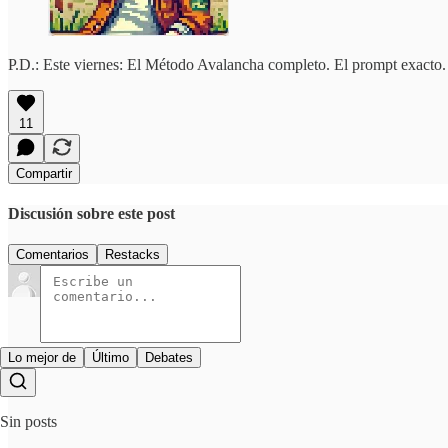
P.D.: Este viernes: El Método Avalancha completo. El prompt exacto.
11
Compartir
Discusión sobre este post
Comentarios
Restacks
Lo mejor de
Último
Debates
Sin posts