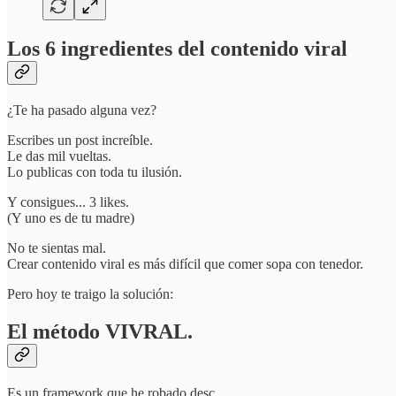
Los 6 ingredientes del contenido viral
¿Te ha pasado alguna vez?
Escribes un post increíble.
Le das mil vueltas.
Lo publicas con toda tu ilusión.
Y consigues... 3 likes.
(Y uno es de tu madre)
No te sientas mal.
Crear contenido viral es más difícil que comer sopa con tenedor.
Pero hoy te traigo la solución:
El método VIVRAL.
Es un framework que he robado desc…