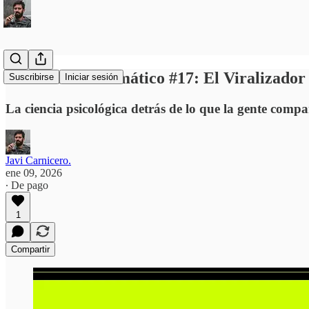
Contenido Automático #17: El Viralizador
Suscribirse
Iniciar sesión
La ciencia psicológica detrás de lo que la gente compa
Javi Carnicero.
ene 09, 2026
∙ De pago
1
Compartir