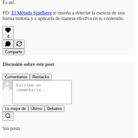
Es así.
PD:
El Método Spielberg
te enseña a detectar la esencia de una
buena historia y a aplicarla de manera efectiva en tu contenido.
4
Compartir
Discusión sobre este post
Comentarios
Restacks
Lo mejor de
Último
Debates
Sin posts