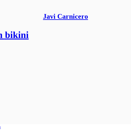
Javi Carnicero
n bikini
n