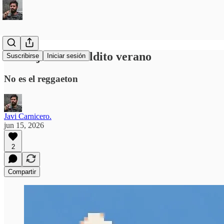
Lo mejor del maldito verano
Suscribirse
Iniciar sesión
No es el reggaeton
Javi Carnicero.
jun 15, 2026
2
Compartir