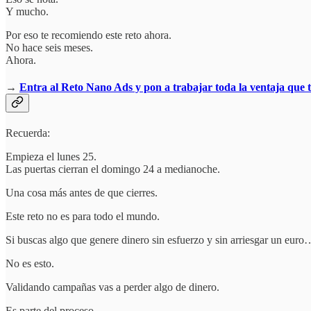
Y mucho.
Por eso te recomiendo este reto ahora.
No hace seis meses.
Ahora.
→
Entra al Reto Nano Ads y pon a trabajar toda la ventaja que t
Recuerda:
Empieza el lunes 25.
Las puertas cierran el domingo 24 a medianoche.
Una cosa más antes de que cierres.
Este reto no es para todo el mundo.
Si buscas algo que genere dinero sin esfuerzo y sin arriesgar un euro
No es esto.
Validando campañas vas a perder algo de dinero.
Es parte del proceso.