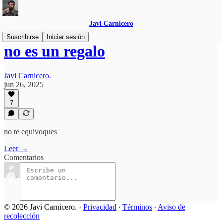
Javi Carnicero
Suscribirse
Iniciar sesión
no es un regalo
Javi Carnicero.
jun 26, 2025
7
no te equivoques
Leer →
Comentarios
© 2026 Javi Carnicero.
·
Privacidad
∙
Términos
∙
Aviso de
recolección