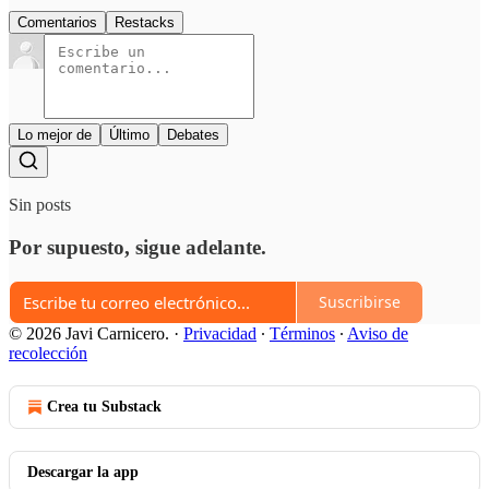
Comentarios
Restacks
Lo mejor de
Último
Debates
Sin posts
Por supuesto, sigue adelante.
Suscribirse
© 2026 Javi Carnicero.
·
Privacidad
∙
Términos
∙
Aviso de
recolección
Crea tu Substack
Descargar la app