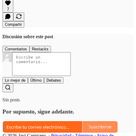
7
Compartir
Discusión sobre este post
Comentarios
Restacks
Lo mejor de
Último
Debates
Sin posts
Por supuesto, sigue adelante.
Suscribirse
© 2026 Javi Carnicero.
·
Privacidad
∙
Términos
∙
Aviso de