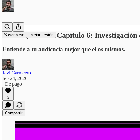
Robocopy 2.0 — Capítulo 6: Investigación
Suscribirse
Iniciar sesión
Entiende a tu audiencia mejor que ellos mismos.
Javi Carnicero.
feb 24, 2026
∙ De pago
3
Compartir