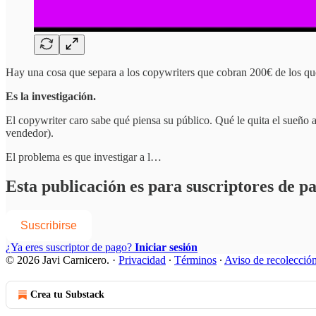
Hay una cosa que separa a los copywriters que cobran 200€ de los qu
Es la investigación.
El copywriter caro sabe qué piensa su público. Qué le quita el sueño a 
vendedor).
El problema es que investigar a l…
Esta publicación es para suscriptores de p
Suscribirse
¿Ya eres suscriptor de pago?
Iniciar sesión
© 2026 Javi Carnicero.
·
Privacidad
∙
Términos
∙
Aviso de recolecció
Crea tu Substack