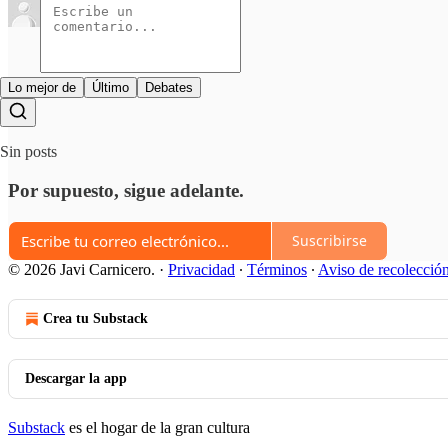
Lo mejor de
Último
Debates
Sin posts
Por supuesto, sigue adelante.
Suscribirse
© 2026 Javi Carnicero.
·
Privacidad
∙
Términos
∙
Aviso de recolecció
Crea tu Substack
Descargar la app
Substack
es el hogar de la gran cultura