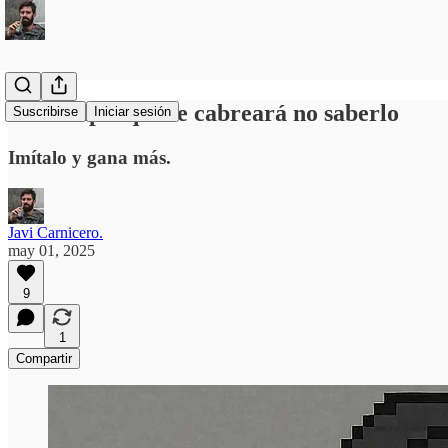
Tan simple que te cabreará no saberlo
Suscribirse
Iniciar sesión
Imítalo y gana más.
Javi Carnicero.
may 01, 2025
9
1
Compartir