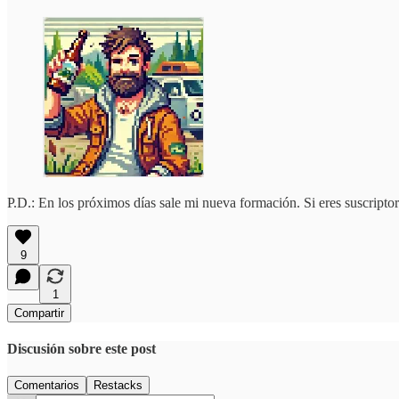
P.D.: En los próximos días sale mi nueva formación. Si eres suscripto
9
1
Compartir
Discusión sobre este post
Comentarios
Restacks